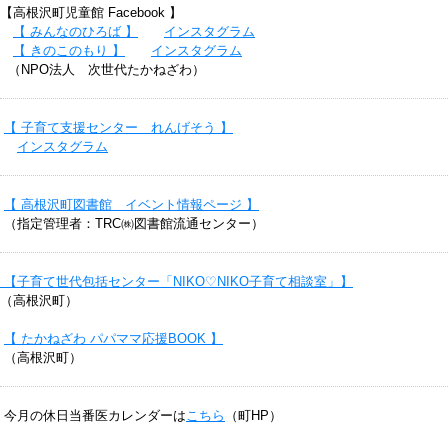
【高根沢町児童館 Facebook 】
【 みんなのひろば 】
インスタグラム
【 きのこのもり 】
インスタグラム
（NPO法人 次世代たかねざわ）
【 子育て支援センター れんげそう 】
インスタグラム
【 高根沢町図書館 イベント情報ページ 】
（指定管理者：TRC㈱図書館流通センター）
【子育て世代包括センター「NIKO♡NIKO子育て相談室」】
（高根沢町）
【 たかねざわ パパママ応援BOOK
】
（高根沢町）
今月の休日当番医カレンダーは
こちら
（町HP）